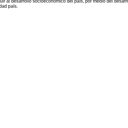
ir al desarrollo socioeconómico del país, por medio del desarro
dad país.