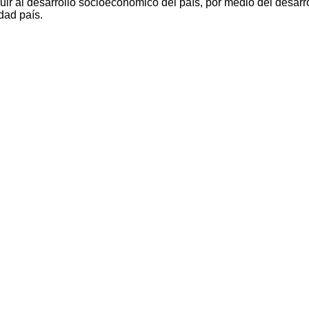
ir al desarrollo socioeconómico del país, por medio del desarro
dad país.