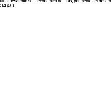
ir al desarrollo socioeconómico del país, por medio del desarro
dad país.