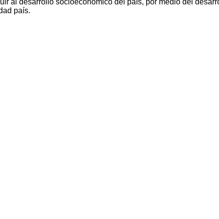
ir al desarrollo socioeconómico del país, por medio del desarro
dad país.