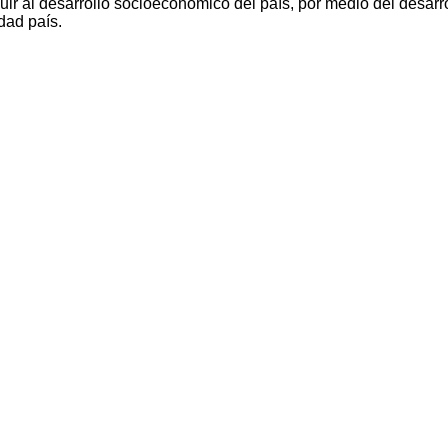
ir al desarrollo socioeconómico del país, por medio del desarro
dad país.